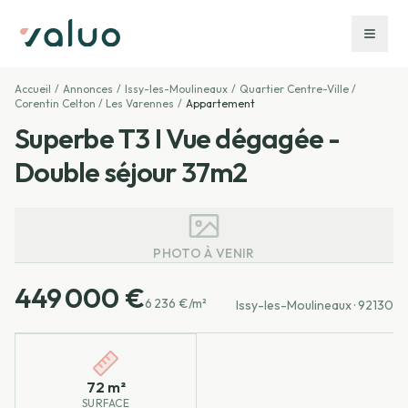
Accueil
/
Annonces
/
Issy-les-Moulineaux
/
Quartier Centre-Ville /
Corentin Celton / Les Varennes
/
Appartement
Superbe T3 I Vue dégagée -
Double séjour 37m2
PHOTO À VENIR
449 000 €
6 236 €/m²
Issy-les-Moulineaux
· 92130
Caractéristiques principales
72 m²
SURFACE