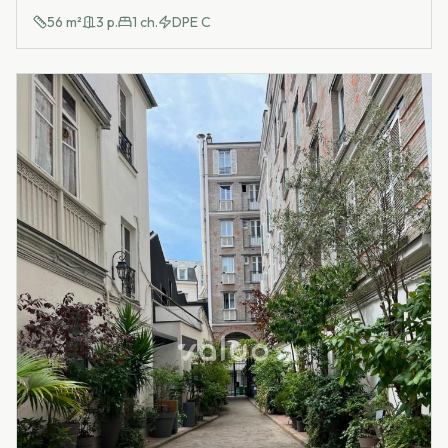
56
m²
3
p.
1
ch.
DPE
C