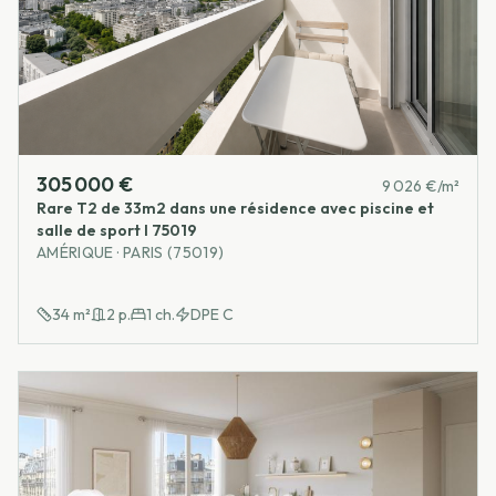
305 000 €
9 026 €/m²
Rare T2 de 33m2 dans une résidence avec piscine et
salle de sport I 75019
AMÉRIQUE · PARIS (75019)
34
m²
2
p.
1
ch.
DPE
C