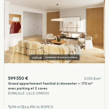
599 550 €
3 053 €/m²
Grand appartement familial à réinventer — 170 m²
avec parking et 2 caves
EURALILLE · LILLE (59800)
196
m²
6
p.
4
ch.
DPE
D