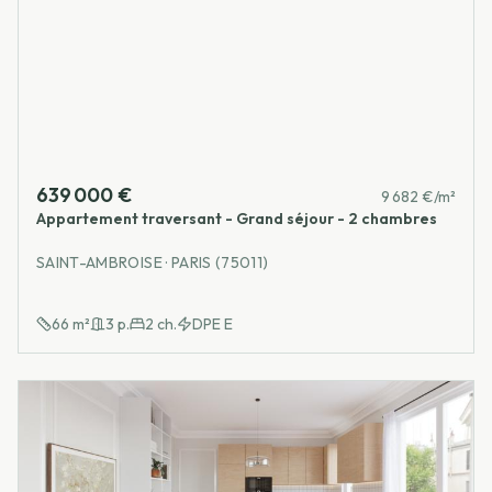
639 000 €
9 682 €/m²
Appartement traversant - Grand séjour - 2 chambres
SAINT-AMBROISE · PARIS (75011)
66
m²
3
p.
2
ch.
DPE
E