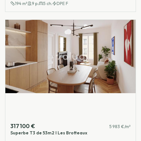
194
m²
9
p.
5
ch.
DPE
F
317 100 €
5 983 €/m²
Superbe T3 de 53m2 I Les Brotteaux