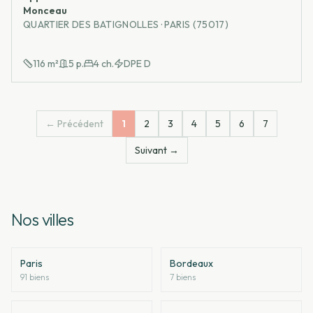
Monceau
QUARTIER DES BATIGNOLLES · PARIS (75017)
116
m²
5
p.
4
ch.
DPE
D
← Précédent
1
2
3
4
5
6
7
Suivant →
Nos villes
Paris
Bordeaux
91
bien
s
7
bien
s