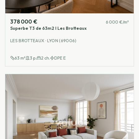
378 000 €
6 000 €/m²
Superbe T3 de 63m2 I Les Brotteaux
LES BROTTEAUX · LYON (69006)
63
m²
3
p.
2
ch.
DPE
E