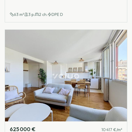
63
m²
3
p.
2
ch.
DPE
D
625 000 €
10 417 €/m²