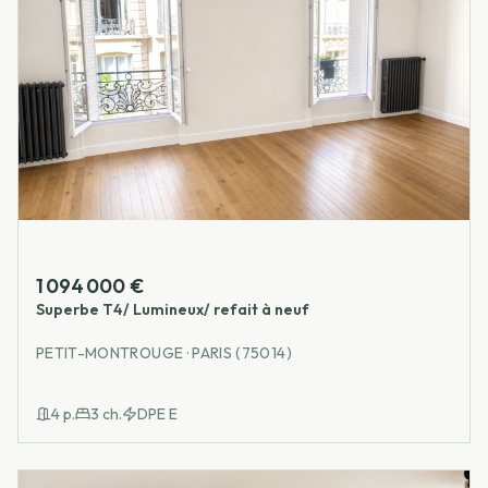
1 094 000 €
Superbe T4/ Lumineux/ refait à neuf
PETIT-MONTROUGE · PARIS (75014)
4
p.
3
ch.
DPE
E