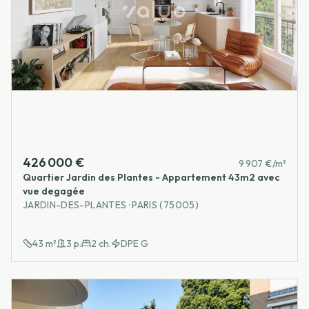
426 000 €
9 907 €/m²
Quartier Jardin des Plantes - Appartement 43m2 avec
vue degagée
JARDIN-DES-PLANTES · PARIS (75005)
43
m²
3
p.
2
ch.
DPE
G