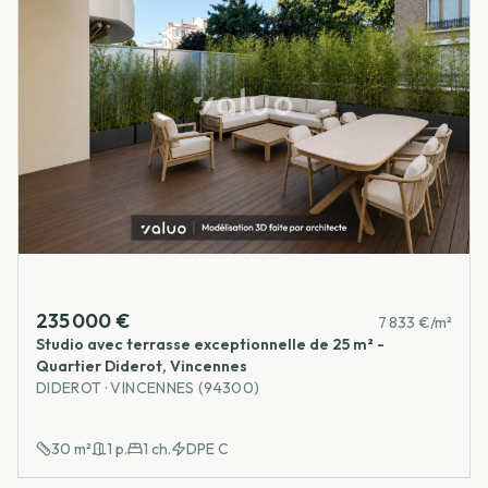
235 000 €
7 833 €/m²
Studio avec terrasse exceptionnelle de 25 m² -
Quartier Diderot, Vincennes
DIDEROT · VINCENNES (94300)
30
m²
1
p.
1
ch.
DPE
C