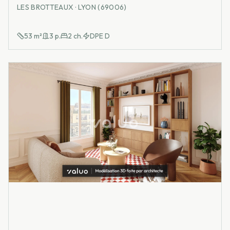
LES BROTTEAUX · LYON (69006)
53
m²
3
p.
2
ch.
DPE
D