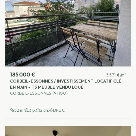
185 000 €
3 571 €/m²
CORBEIL-ESSONNES / INVESTISSEMENT LOCATIF CLÉ
EN MAIN – T3 MEUBLÉ VENDU LOUÉ
CORBEIL-ESSONNES (91100)
52
m²
3
p.
2
ch.
DPE
C