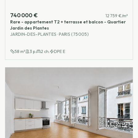
740 000 €
12 759 €/m²
Rare - appartement T2 + terrasse et balcon - Quartier
Jardin des Plantes
JARDIN-DES-PLANTES · PARIS (75005)
58
m²
3
p.
2
ch.
DPE
E