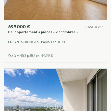
699 000 €
11 650 €/m²
Bel appartement 3 pièces - 2 chambres -
ENFANTS-ROUGES · PARIS (75003)
60
m²
3
p.
2
ch.
DPE
D