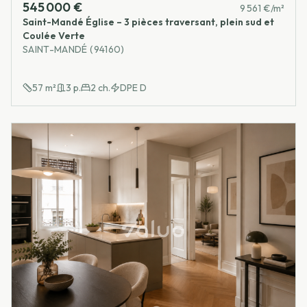
545 000 €
9 561 €/m²
Saint-Mandé Église – 3 pièces traversant, plein sud et
Coulée Verte
SAINT-MANDÉ (94160)
57
m²
3
p.
2
ch.
DPE
D