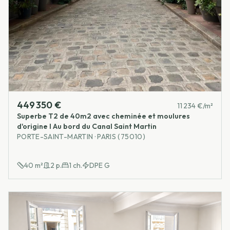
449 350 €
11 234 €/m²
Superbe T2 de 40m2 avec cheminée et moulures
d'origine I Au bord du Canal Saint Martin
PORTE-SAINT-MARTIN · PARIS (75010)
40
m²
2
p.
1
ch.
DPE
G