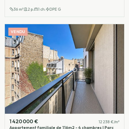
36
m²
2
p.
1
ch.
DPE
G
VENDU
1 420 000 €
12 238 €/m²
Appartement familiale de 116m2 - 4 chambres I Parc