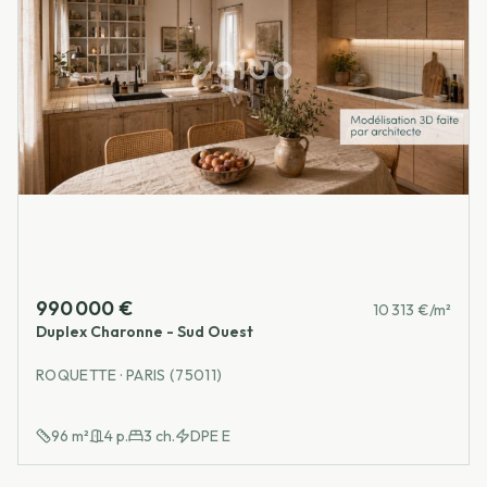
990 000 €
10 313 €/m²
Duplex Charonne - Sud Ouest
ROQUETTE · PARIS (75011)
96
m²
4
p.
3
ch.
DPE
E