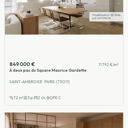
849 000 €
11 792 €/m²
À deux pas du Square Maurice Gardette
SAINT-AMBROISE · PARIS (75011)
72
m²
3
p.
2
ch.
DPE
C