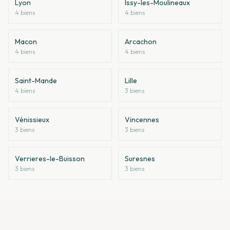
Lyon
Issy-les-Moulineaux
4
bien
s
4
bien
s
Macon
Arcachon
4
bien
s
4
bien
s
Saint-Mande
Lille
4
bien
s
3
bien
s
Vénissieux
Vincennes
3
bien
s
3
bien
s
Verrieres-le-Buisson
Suresnes
3
bien
s
3
bien
s