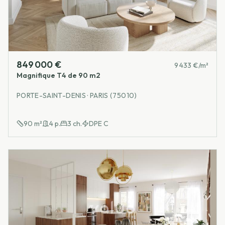
849 000 €
9 433 €/m²
Magnifique T4 de 90 m2
PORTE-SAINT-DENIS · PARIS (75010)
90
m²
4
p.
3
ch.
DPE
C