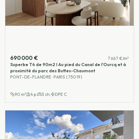
690 000 €
7 667 €/m²
Superbe T4 de 90m2 I Au pied du Canal de l'Ourcq et à
proximité du parc des Buttes-Chaumont
PONT-DE-FLANDRE · PARIS (75019)
90
m²
4
p.
3
ch.
DPE
C