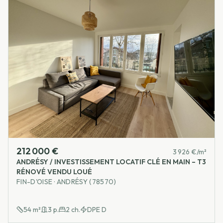
212 000 €
3 926 €/m²
ANDRÉSY / INVESTISSEMENT LOCATIF CLÉ EN MAIN – T3
RÉNOVÉ VENDU LOUÉ
FIN-D'OISE · ANDRÉSY (78570)
54
m²
3
p.
2
ch.
DPE
D