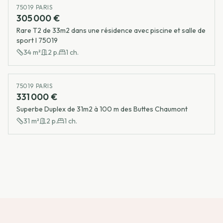
75019 PARIS
305 000 €
Rare T2 de 33m2 dans une résidence avec piscine et salle de
sport I 75019
34
m²
2
p.
1
ch.
75019 PARIS
331 000 €
Superbe Duplex de 31m2 à 100 m des Buttes Chaumont
31
m²
2
p.
1
ch.