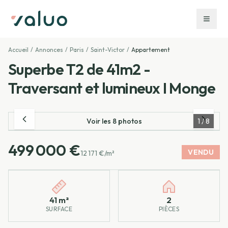
Accueil
/
Annonces
/
Paris
/
Saint-Victor
/
Appartement
Superbe T2 de 41m2 -
Traversant et lumineux I Monge
Voir les
8
photos
1
/
8
499 000 €
VENDU
12 171 €/m²
Caractéristiques principales
41 m²
2
SURFACE
PIÈCES