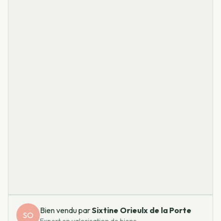
Bien vendu par
Sixtine
Orieulx de la Porte
SO