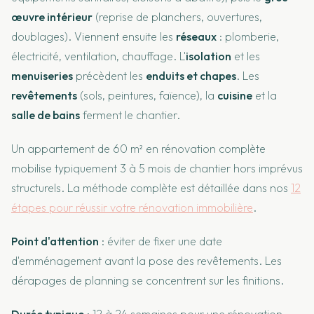
œuvre intérieur
(reprise de planchers, ouvertures,
doublages). Viennent ensuite les
réseaux
: plomberie,
électricité, ventilation, chauffage. L'
isolation
et les
menuiseries
précèdent les
enduits et chapes
. Les
revêtements
(sols, peintures, faïence), la
cuisine
et la
salle de bains
ferment le chantier.
Un appartement de 60 m² en rénovation complète
mobilise typiquement 3 à 5 mois de chantier hors imprévus
structurels. La méthode complète est détaillée dans nos
12
étapes pour réussir votre rénovation immobilière
.
Point d'attention
: éviter de fixer une date
d'emménagement avant la pose des revêtements. Les
dérapages de planning se concentrent sur les finitions.
Durée typique
: 12 à 24 semaines pour une rénovation