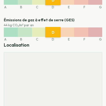
D
A
B
C
E
F
G
A
B
C
D
E
F
G
Émissions de gaz à effet de serre (GES)
44 kg CO₂/m² par an
D
A
B
C
E
F
G
A
B
C
D
E
F
G
Localisation