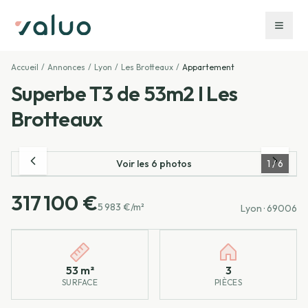
Accueil
/
Annonces
/
Lyon
/
Les Brotteaux
/
Appartement
Superbe T3 de 53m2 I Les
Brotteaux
Voir les
6
photos
1
/
6
317 100 €
5 983 €/m²
Lyon
· 69006
Caractéristiques principales
53 m²
3
SURFACE
PIÈCES