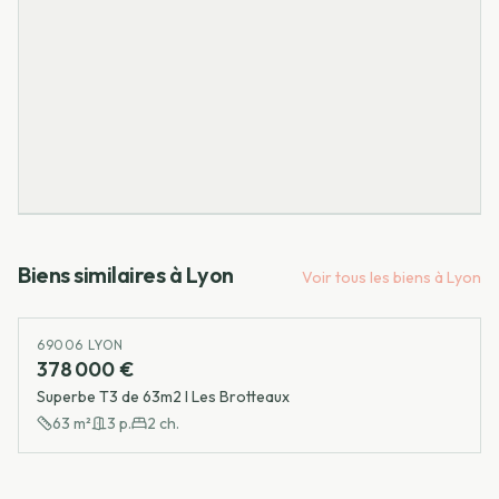
Biens similaires à
Lyon
Voir tous les biens à
Lyon
69006 LYON
378 000 €
Superbe T3 de 63m2 I Les Brotteaux
63
m²
3
p.
2
ch.