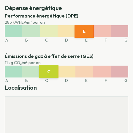
Dépense énergétique
Performance énergétique (DPE)
285 kWhEP/m² par an
E
A
B
C
D
F
G
A
B
C
D
E
F
G
Émissions de gaz à effet de serre (GES)
11 kg CO₂/m² par an
C
A
B
D
E
F
G
A
B
C
D
E
F
G
Localisation