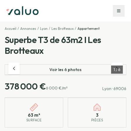
Accueil
/
Annonces
/
Lyon
/
Les Brotteaux
/
Appartement
Superbe T3 de 63m2 I Les
Brotteaux
Voir les
6
photos
1
/
6
378 000 €
6 000 €/m²
Lyon
· 69006
Caractéristiques principales
63 m²
3
SURFACE
PIÈCES