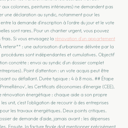
er aux colonnes, peintures intérieures) ne demandent pas
er une déclaration au syndic, notamment pour les
entre la demande d'inscription à l'ordre du jour et le vote
elles sont rares. Pour un chantier urgent, vous pouvez
rais. Si vous envisagez la
rénovation d'un appartement
*À retenir** : une autorisation d'urbanisme délivrée par la
x procédures sont indépendantes et cumulatives. Objectif
ction concrète : envoi au syndic d'un dossier complet
ntreprises). Point d'attention : un vote acquis peut être
ant ou défaillant. Durée typique : 4 à 8 mois. ## Étape
PrimeRénov', les Certificats d'économies d'énergie (CEE),
 de rénovation énergétique : chaque aide a son propre
i les unit, c'est l'obligation de recourir à des entreprises
our les travaux énergétiques. Deux points critiques.
 dossier de demande d'aide, jamais avant : les dépenses
s. Ensuite, la facture finale doit mentionner précisément