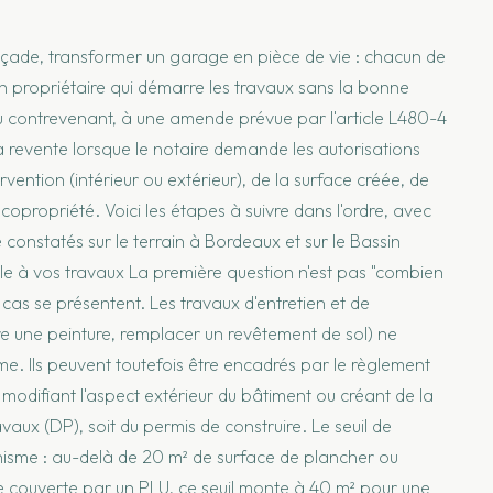
 façade, transformer un garage en pièce de vie : chacun de
 Un propriétaire qui démarre les travaux sans la bonne
du contrevenant, à une amende prévue par l'article L480-4
a revente lorsque le notaire demande les autorisations
ention (intérieur ou extérieur), de la surface créée, de
opropriété. Voici les étapes à suivre dans l'ordre, avec
ce constatés sur le terrain à Bordeaux et sur le Bassin
ble à vos travaux La première question n'est pas "combien
 cas se présentent. Les travaux d'entretien et de
re une peinture, remplacer un revêtement de sol) ne
e. Ils peuvent toutefois être encadrés par le règlement
modifiant l'aspect extérieur du bâtiment ou créant de la
vaux (DP), soit du permis de construire. Le seuil de
banisme : au-delà de 20 m² de surface de plancher ou
ne couverte par un PLU, ce seuil monte à 40 m² pour une