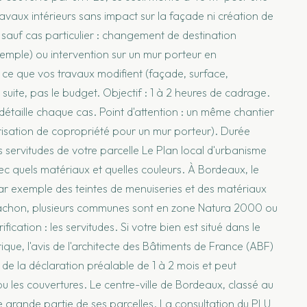
avaux intérieurs sans impact sur la façade ni création de
sauf cas particulier : changement de destination
emple) ou intervention sur un mur porteur en
ez ce que vos travaux modifient (façade, surface,
la suite, pas le budget. Objectif : 1 à 2 heures de cadrage.
détaille chaque cas. Point d'attention : un même chantier
isation de copropriété pour un mur porteur). Durée
s servitudes de votre parcelle Le Plan local d'urbanisme
avec quels matériaux et quelles couleurs. À Bordeaux, le
 exemple des teintes de menuiseries et des matériaux
'Arcachon, plusieurs communes sont en zone Natura 2000 ou
ification : les servitudes. Si votre bien est situé dans le
ue, l'avis de l'architecte des Bâtiments de France (ABF)
n de la déclaration préalable de 1 à 2 mois et peut
 ou les couvertures. Le centre-ville de Bordeaux, classé au
 grande partie de ses parcelles. La consultation du PLU