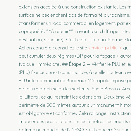
extension accolée à une construction existante. Les tr
surface ne déclenchent pas de formalité d'urbanisme, 
(transformer un local commercial en logement, par ex
copropriété. **À retenir** : avant tout chiffrage, list
destination, structure). C'est cette liste qui détermine 
Action concrète : consultez le site
service-public.fr
qui 
peut cumuler deux régimes (DP pour la façade + autor
typique : immédiate. ## Étape 2 — Vérifier le PLU et le
(PLU) fixe ce qui est constructible, à quelle hauteur, 
PLU intercommunal de Bordeaux Métropole impose par
de toiture précis selon les secteurs. Sur le Bassin d
loi Littoral, ce qui restreint les extensions. Deuxième vér
périmètre de 500 mètres autour d'un monument historiq
est obligatoire et conforme. Cela rallonge l'instructio
imposer des prescriptions sur les fenêtres, les enduits
patrimoine mondial de l'UNESCO, est concerné sur une