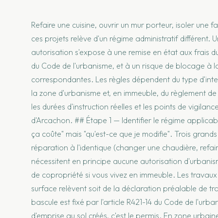
Refaire une cuisine, ouvrir un mur porteur, isoler une
ces projets relève d'un régime administratif différent.
autorisation s'expose à une remise en état aux frais 
du Code de l'urbanisme, et à un risque de blocage à l
correspondantes. Les règles dépendent du type d'interv
la zone d'urbanisme et, en immeuble, du règlement de c
les durées d'instruction réelles et les points de vigilan
d'Arcachon. ## Étape 1 — Identifier le régime applica
ça coûte" mais "qu'est-ce que je modifie". Trois grands
réparation à l'identique (changer une chaudière, refai
nécessitent en principe aucune autorisation d'urbanism
de copropriété si vous vivez en immeuble. Les travaux 
surface relèvent soit de la déclaration préalable de tra
bascule est fixé par l'article R421-14 du Code de l'ur
d'emprise au sol créés, c'est le permis. En zone urbai