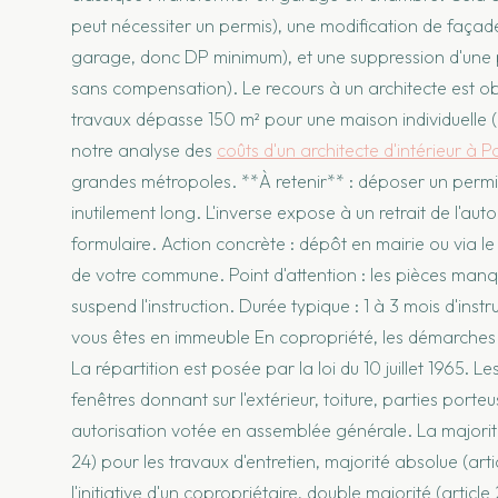
peut nécessiter un permis), une modification de façade
garage, donc DP minimum), et une suppression d'une p
sans compensation). Le recours à un architecte est ob
travaux dépasse 150 m² pour une maison individuelle (a
notre analyse des
coûts d'un architecte d'intérieur à P
grandes métropoles. **À retenir** : déposer un permis 
inutilement long. L'inverse expose à un retrait de l'auto
formulaire. Action concrète : dépôt en mairie ou via l
de votre commune. Point d'attention : les pièces m
suspend l'instruction. Durée typique : 1 à 3 mois d'inst
vous êtes en immeuble En copropriété, les démarches 
La répartition est posée par la loi du 10 juillet 1965.
fenêtres donnant sur l'extérieur, toiture, parties por
autorisation votée en assemblée générale. La majorité 
24) pour les travaux d'entretien, majorité absolue (ar
l'initiative d'un copropriétaire, double majorité (artic