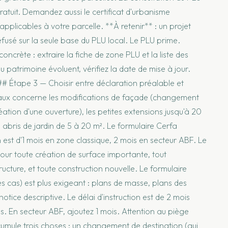
gratuit. Demandez aussi le certificat d'urbanisme
 applicables à votre parcelle. **À retenir** : un projet
usé sur la seule base du PLU local. Le PLU prime.
concrète : extraire la fiche de zone PLU et la liste des
du patrimoine évoluent, vérifiez la date de mise à jour.
# Étape 3 — Choisir entre déclaration préalable et
vaux concerne les modifications de façade (changement
tion d'une ouverture), les petites extensions jusqu'à 20
s abris de jardin de 5 à 20 m². Le formulaire Cerfa
n est d'1 mois en zone classique, 2 mois en secteur ABF. Le
pour toute création de surface importante, tout
cture, et toute construction nouvelle. Le formulaire
es cas) est plus exigeant : plans de masse, plans des
ice descriptive. Le délai d'instruction est de 2 mois
as. En secteur ABF, ajoutez 1 mois. Attention au piège
umule trois choses : un changement de destination (qui