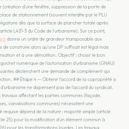
 (création d'une fenêtre, suppression de la porte de
lace de stationnement (souvent interdite par le PLU
ligatoire dès que la surface de plancher totale après
rticle L431-3 du Code de l'urbanisme). Sur ce point,
aris
donne un ordre de grandeur transposable aux
de construire alors qu'une DP suffisait est légal mais
risation et à une démolition. Objectif : choisir le bon
e guichet numérique de l'autorisation d'urbanisme (GNAU)
anquantes déclenchent une demande de complément qui
ruction. ## Étape 4 — Obtenir l'accord de la copropriété si
d'urbanisme ne dispensent pas de l'accord du syndicat.
 Les travaux affectant les parties communes (façade,
teuses, canalisations communes) nécessitent une
requise dépend de la nature : majorité simple (article
ticle 25) pour la modification d'un élément commun à
le 26) pour les transformations lourdes. Les travaux