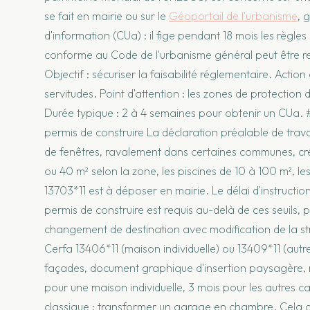
se fait en mairie ou sur le
Géoportail de l'urbanisme
, 
d'information (CUa) : il fige pendant 18 mois les règles
conforme au Code de l'urbanisme général peut être ref
Objectif : sécuriser la faisabilité réglementaire. Action 
servitudes. Point d'attention : les zones de protection 
Durée typique : 2 à 4 semaines pour obtenir un CUa. #
permis de construire La déclaration préalable de tra
de fenêtres, ravalement dans certaines communes, créa
ou 40 m² selon la zone, les piscines de 10 à 100 m², le
13703*11 est à déposer en mairie. Le délai d'instructio
permis de construire est requis au-delà de ces seuils, 
changement de destination avec modification de la stru
Cerfa 13406*11 (maison individuelle) ou 13409*11 (autr
façades, document graphique d'insertion paysagère, not
pour une maison individuelle, 3 mois pour les autres c
classique : transformer un garage en chambre. Cela c