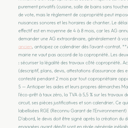
purement privatifs (cuisine, salle de bains sans touch
de vote, mais le règlement de copropriété peut impos
nuisances sonores et les horaires de chantier. Le délai 
effectif est en moyenne de 4 à 8 mois, car les AG annu
demander une AG extraordinaire, généralement à vos f
ancien
, anticipez ce calendrier dès l'avant-contrat. *
mairie ne vaut pas accord de la copropriété. Les deu
: sécuriser la légalité des travaux côté copropriété. A
(descriptif, plans, devis, attestations d'assurance des e
contesté pendant 2 mois par tout copropriétaire oppos
5 — Anticiper les aides et leurs propres démarches Ma
l'éco-prêt à taux zéro, la TVA à 5,5 % sur les travaux
circuit, ses pièces justificatives et son calendrier. Ce qu
labellisées RGE (Reconnu Garant de l'Environnement) p
D'abord, le devis doit être signé après la création du
engagées avant dépôt sont en règle générale inéligible