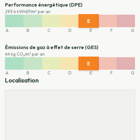
Performance énergétique (DPE)
293.4 kWhEP/m² par an
E
A
B
C
D
F
G
A
B
C
D
E
F
G
Émissions de gaz à effet de serre (GES)
64 kg CO₂/m² par an
E
A
B
C
D
F
G
A
B
C
D
E
F
G
Localisation