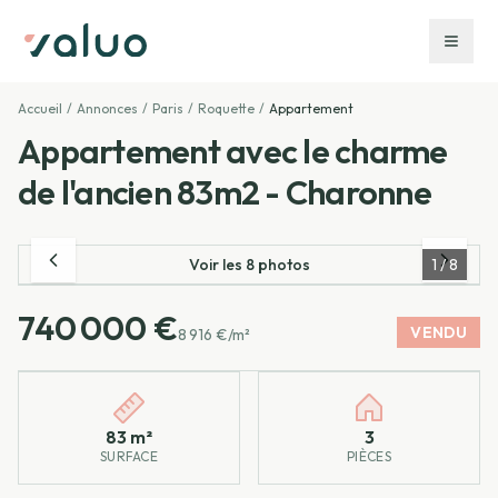
Accueil
/
Annonces
/
Paris
/
Roquette
/
Appartement
Appartement avec le charme
de l'ancien 83m2 - Charonne
Voir les
8
photos
1
/
8
740 000 €
VENDU
8 916 €/m²
Caractéristiques principales
83 m²
3
SURFACE
PIÈCES