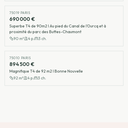
75019 PARIS
690 000 €
Superbe T4 de 90m2 I Au pied du Canal de l'Ourcq et à
proximité du parc des Buttes-Chaumont
90
m²
4
p.
3
ch.
75010 PARIS
894 500 €
Magnifique T4 de 92 m2 I Bonne Nouvelle
92
m²
4
p.
3
ch.