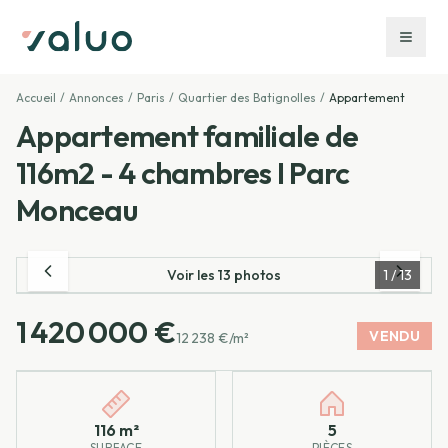
Accueil
/
Annonces
/
Paris
/
Quartier des Batignolles
/
Appartement
Appartement familiale de
116m2 - 4 chambres I Parc
Monceau
Voir les
13
photos
1
/
13
1 420 000 €
VENDU
12 238 €/m²
Caractéristiques principales
116 m²
5
SURFACE
PIÈCES