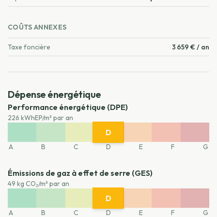
COÛTS ANNEXES
Taxe foncière
3 659 € / an
Dépense énergétique
Performance énergétique (DPE)
226 kWhEP/m² par an
D
A
B
C
E
F
G
A
B
C
D
E
F
G
Émissions de gaz à effet de serre (GES)
49 kg CO₂/m² par an
D
A
B
C
E
F
G
A
B
C
D
E
F
G