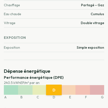
Chauffage
Partagé – Gaz
Eau chaude
Cumulus
Vitrage
Double vitrage
EXPOSITION
Exposition
Simple exposition
Dépense énergétique
Performance énergétique (DPE)
240.5 kWhEP/m² par an
D
A
B
C
E
F
G
A
B
C
D
E
F
G