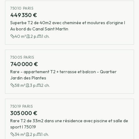
75010 PARIS
449 350 €
Superbe T2 de 40m2 avec cheminée et moulures d'origine I
Au bord du Canal Saint Martin
40
m²
2
p.
1
ch.
75005 PARIS
740 000 €
Rare - appartement T2 + terrasse et balcon - Quartier
Jardin des Plantes
58
m²
3
p.
2
ch.
75019 PARIS
305 000 €
Rare T2 de 33m2 dans une résidence avec piscine et salle de
sport I 75019
34
m²
2
p.
1
ch.