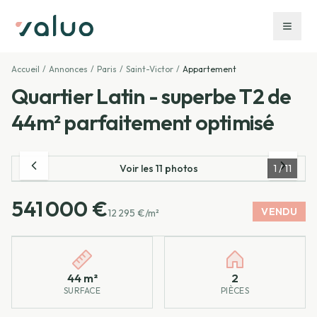
Accueil
/
Annonces
/
Paris
/
Saint-Victor
/
Appartement
Quartier Latin - superbe T2 de
44m² parfaitement optimisé
Voir les
11
photos
1
/
11
541 000 €
VENDU
12 295 €/m²
Caractéristiques principales
44 m²
2
SURFACE
PIÈCES