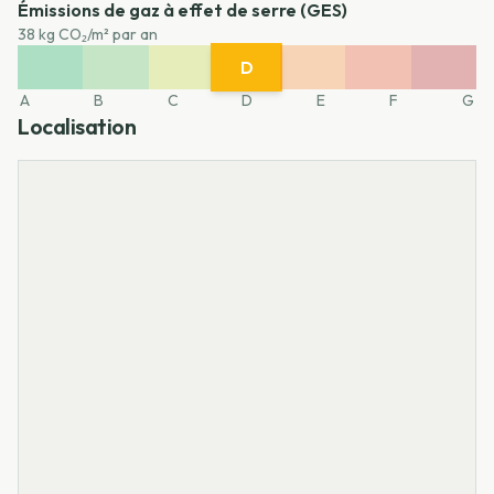
Émissions de gaz à effet de serre (GES)
38 kg CO₂/m² par an
D
A
B
C
E
F
G
A
B
C
D
E
F
G
Localisation