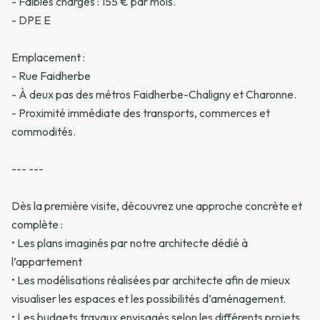
- Faibles charges : 155 € par mois.
- DPE E
Emplacement :
- Rue Faidherbe
- À deux pas des métros Faidherbe-Chaligny et Charonne.
- Proximité immédiate des transports, commerces et
commodités.
--- ---
Dès la première visite, découvrez une approche concrète et
complète :
•⁠ ⁠Les plans imaginés par notre architecte dédié à
l’appartement
•⁠ ⁠Les modélisations réalisées par architecte afin de mieux
visualiser les espaces et les possibilités d’aménagement.
•⁠ ⁠Les budgets travaux envisagés selon les différents projets