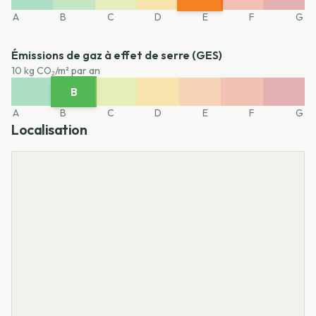
A
B
C
D
E
F
G
Émissions de gaz à effet de serre (GES)
10 kg CO₂/m² par an
B
A
C
D
E
F
G
A
B
C
D
E
F
G
Localisation