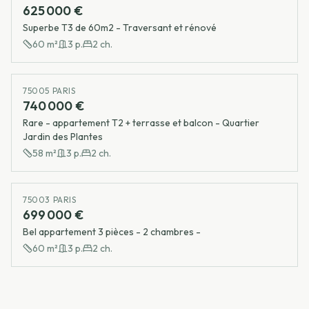
625 000 €
Superbe T3 de 60m2 - Traversant et rénové
60
m²
3
p.
2
ch.
75005 PARIS
740 000 €
Rare - appartement T2 + terrasse et balcon - Quartier
Jardin des Plantes
58
m²
3
p.
2
ch.
75003 PARIS
699 000 €
Bel appartement 3 pièces - 2 chambres -
60
m²
3
p.
2
ch.