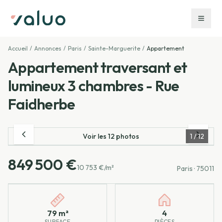
Accueil
/
Annonces
/
Paris
/
Sainte-Marguerite
/
Appartement
Appartement traversant et
lumineux 3 chambres - Rue
Faidherbe
Voir les
12
photos
1
/
12
849 500 €
10 753 €/m²
Paris
· 75011
Caractéristiques principales
79 m²
4
SURFACE
PIÈCES