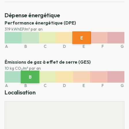
Dépense énergétique
Performance énergétique (DPE)
319 kWhEP/m² par an
E
A
B
C
D
F
G
A
B
C
D
E
F
G
Émissions de gaz à effet de serre (GES)
10 kg CO₂/m² par an
B
A
C
D
E
F
G
A
B
C
D
E
F
G
Localisation