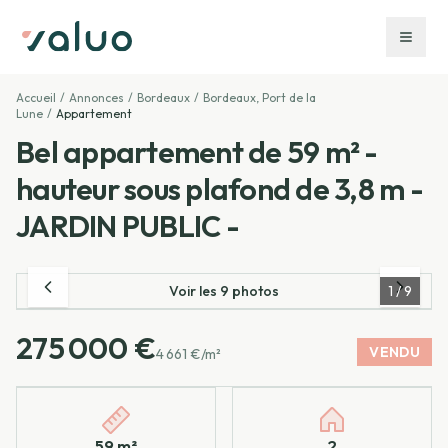
Accueil
/
Annonces
/
Bordeaux
/
Bordeaux, Port de la
Lune
/
Appartement
Bel appartement de 59 m² -
hauteur sous plafond de 3,8 m -
JARDIN PUBLIC -
Voir les
9
photos
1
/
9
275 000 €
VENDU
4 661 €/m²
Caractéristiques principales
59 m²
2